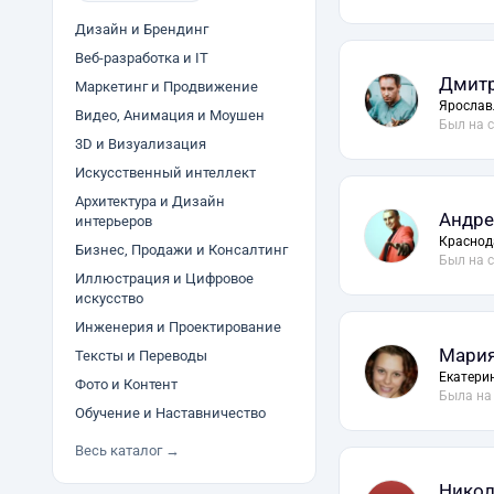
Дизайн и Брендинг
Веб-разработка и IT
Дмитр
Маркетинг и Продвижение
Ярослав
Видео, Анимация и Моушен
Был на 
3D и Визуализация
Искусственный интеллект
Архитектура и Дизайн
Андре
интерьеров
Краснод
Бизнес, Продажи и Консалтинг
Был на 
Иллюстрация и Цифровое
искусство
Инженерия и Проектирование
Мария
Тексты и Переводы
Екатери
Фото и Контент
Была на
Обучение и Наставничество
Весь каталог →
Никол