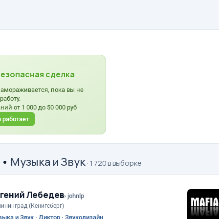
езопасная сделка
амораживается, пока вы не
работу.
ий от 1 000 до 50 000 руб
о работает
•
Музыка и Звук
· 1 720 в выборке
вгений Лебедев
› johnlp
ининград (Кенигсберг)
ыка и Звук · Диктор · Звукодизайн