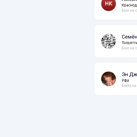
Краснод
Был на 
Семё
Тольятт
Был на 
Эн Д
Уфа
Была на