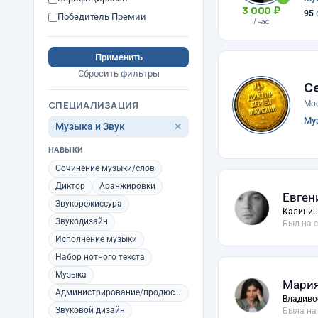
3 000 ₽
95
Победитель Премии
/ час
Применить
Сбросить фильтры
С
Мо
СПЕЦИАЛИЗАЦИЯ
Муз
Музыка и Звук
✕
НАВЫКИ
Сочинение музыки/слов
Диктор
Аранжировки
Евген
Звукорежиссура
Калинин
Звукодизайн
Был на 
Исполнение музыки
Набор нотного текста
Музыка
Мария
Администрирование/продюсирование концертов
Владиво
Звуковой дизайн
Была на