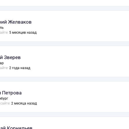
ий Желваков
ль
сайте:
5 месяцев назад
й Зверев
ар
сайте:
2 года назад
 Петрова
нбург
 сайте:
2 месяца назад
ай Корнильев