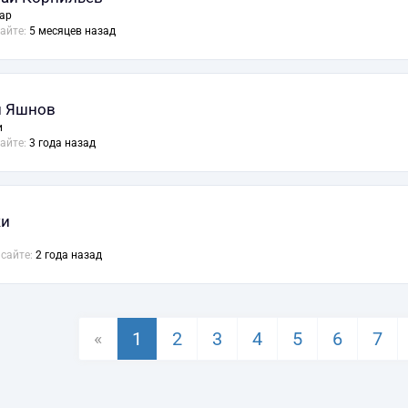
ар
сайте:
5 месяцев назад
н Яшнов
и
сайте:
3 года назад
жи
 сайте:
2 года назад
«
1
2
3
4
5
6
7