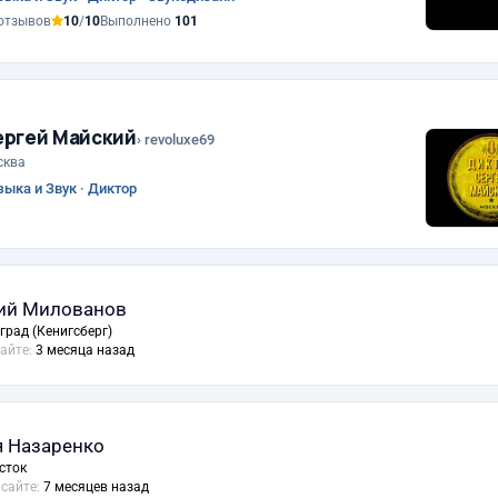
отзывов
10
/
10
Выполнено
101
ергей Майский
› revoluxe69
сква
ыка и Звук · Диктор
ий Милованов
град (Кенигсберг)
сайте:
3 месяца назад
 Назаренко
сток
 сайте:
7 месяцев назад