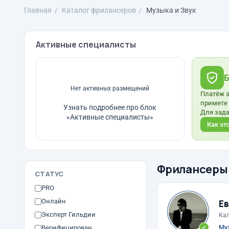
Главная
Каталог фрилансеров
Музыка и Звук
Активные специалисты
Б
Нет активных размещений
Платёж з
примете 
Узнать подробнее про блок
Для задан
«Активные специалисты»
Как эт
Фрилансеры
СТАТУС
PRO
Онлайн
Е
Эксперт Гильдии
Кал
Муз
Верифицирован