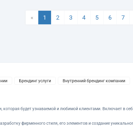
«
1
2
3
4
5
6
7
ании
Брендинг услуги
Внутренний брендинг компании
тка брендинга компании
Реклама брендинг
Специалисты
азработка бренда
Брендинг организации
Разработка бре
ки, которая будет узнаваемой и любимой клиентами. Включает в с
родвижение бренда
 разработку фирменного стиля, его элементов и создание уникаль