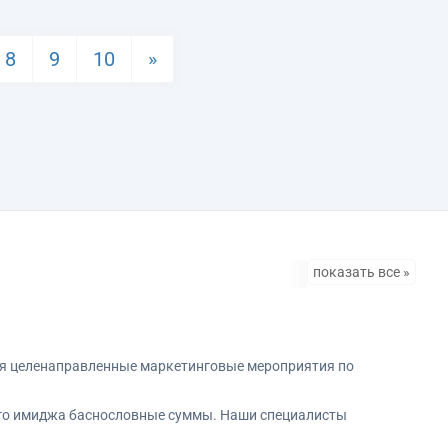
8
9
10
»
показать все »
 Клиппо брендингу
ндинга
ебя целенаправленные маркетинговые мероприятия по
ного имиджа баснословные суммы. Наши специалисты