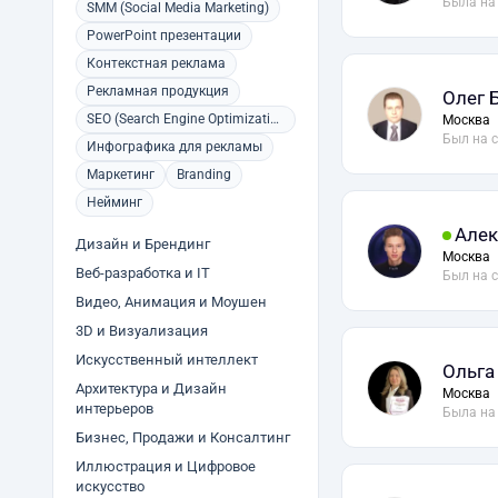
Была на
SMM (Social Media Marketing)
PowerPoint презентации
Контекстная реклама
Рекламная продукция
Олег 
SEO (Search Engine Optimization)
Москва
Был на 
Инфографика для рекламы
Маркетинг
Branding
Нейминг
Алек
Дизайн и Брендинг
Москва
Веб-разработка и IT
Был на 
Видео, Анимация и Моушен
3D и Визуализация
Искусственный интеллект
Ольга
Архитектура и Дизайн
Москва
интерьеров
Была на
Бизнес, Продажи и Консалтинг
Иллюстрация и Цифровое
искусство