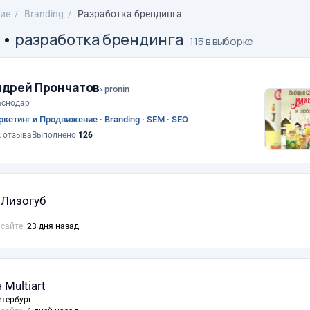
ие
Branding
Разработка брендинга
•
разработка брендинга
· 115 в выборке
ндрей Прончатов
› pronin
аснодар
кетинг и Продвижение · Branding · SEM · SEO
2
отзыва
Выполнено
126
 Лизогуб
 сайте:
23 дня назад
Multiart
етербург