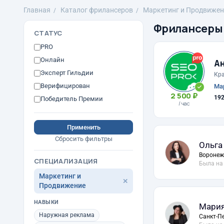
Главная
Каталог фрилансеров
Маркетинг и Продвижен
Фрилансеры
СТАТУС
PRO
Онлайн
А
Эксперт Гильдии
Кр
Верифицирован
Мар
2 500 ₽
19
Победитель Премии
/ час
Применить
Сбросить фильтры
Ольга
Воронеж
СПЕЦИАЛИЗАЦИЯ
Была на
Маркетинг и
✕
Продвижение
НАВЫКИ
Мария 
Наружная реклама
Санкт-П