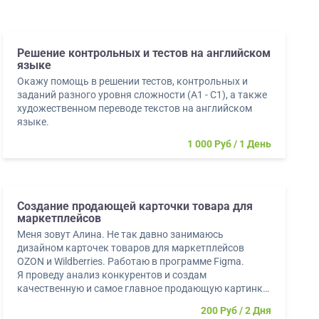
Решение контрольных и тестов на английском
языке
Окажу помощь в решении тестов, контрольных и
заданий разного уровня сложности (А1 - C1), а также
художественном переводе текстов на английском
языке.
1 000 Руб
1 День
Создание продающей карточки товара для
маркетплейсов
Меня зовут Алина. Не так давно занимаюсь
дизайном карточек товаров для маркетплейсов
OZON и Wildberries. Работаю в программе Figma.
Я проведу анализ конкурентов и создам
качественную и самое главное продающую картинку
для вашего товара.
200 Руб
2 Дня
Я соблюдаю авто...