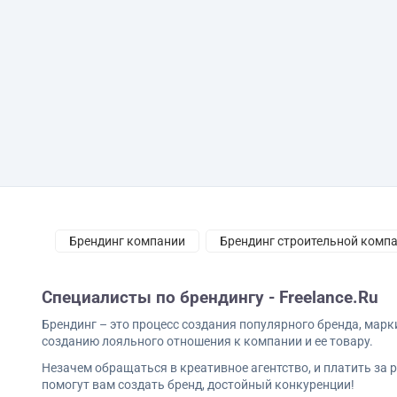
Брендинг компании
Брендинг строительной комп
Маркетинг Клипи брендинг спортклубов
Разрабо
Специалисты по брендингу - Freelance.Ru
Эффективный брендинг
Создание бренда
Р
Брендинг – это процесс создания популярного бренда, мар
Формирование бренда компании
Разработка и п
созданию лояльного отношения к компании и ее товару.
Незачем обращаться в креативное агентство, и платить за
помогут вам создать бренд, достойный конкуренции!