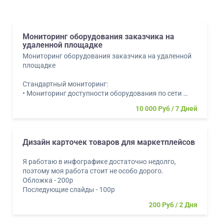
Мониторинг оборудования заказчика на
удаленной площадке
Мониторинг оборудования заказчика на удаленной
площадке
Стандартный мониторинг:
• Мониторинг доступности оборудования по сети
• Мониторинг оборудования сетевого/серверного/
10 000 Руб
7 Дней
СХД
• Мониторинг средств виртуализации/
контейнеризации
• Мониторинг опер...
Дизайн карточек товаров для маркетплейсов
Я работаю в инфографике достаточно недолго,
поэтому моя работа стоит не особо дорого.
Обложка - 200р
Последующие слайды - 100р
200 Руб
2 Дня