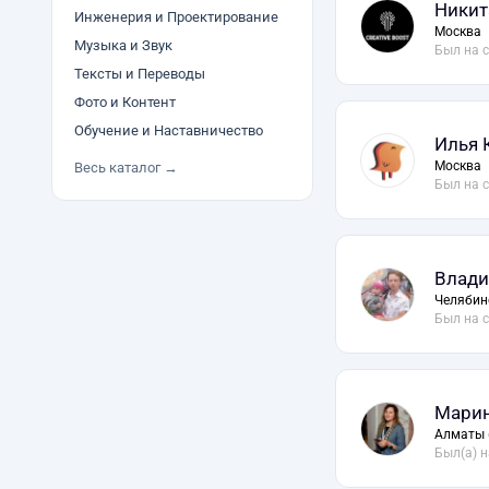
Никит
Инженерия и Проектирование
Москва
Музыка и Звук
Был на 
Тексты и Переводы
Фото и Контент
Обучение и Наставничество
Илья 
Москва
Весь каталог →
Был на 
Влади
Челябин
Был на 
Марин
Алматы 
Был(а) н