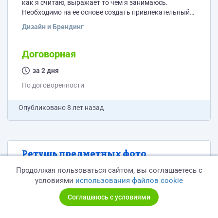
как я считаю, выражает то чем я занимаюсь.
Необходимо на ее основе создать привлекательный
баннер для авито и соц сетей. Желательно сегодня
Дизайн и Брендинг
сделать.
Договорная
за 2 дня
По договоренности
Опубликовано
8 лет назад
Ретушь предметных фото
Здравствуйте! Необходимо отретушировать
Продолжая пользоваться сайтом, вы соглашаетесь с
приблизительно 30 предметных фото тайской
условиями
использования файлов cookie
продукции. Я прикрепил пример того что есть сейчас.
Соглашаюсь с условиями
Нужно сделать фон абсолютно белым. На самом
Фото и Контент
предмете чуть добавить контраст. Пишите стоимость,
бюджет, сразу говорю очень небольшой