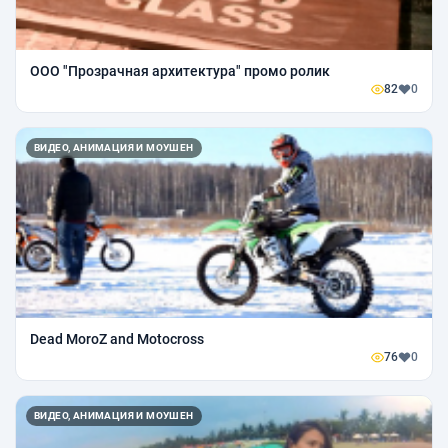
ООО "Прозрачная архитектура" промо ролик
82
0
ВИДЕО, АНИМАЦИЯ И МОУШЕН
Dead MoroZ and Motocross
76
0
ВИДЕО, АНИМАЦИЯ И МОУШЕН