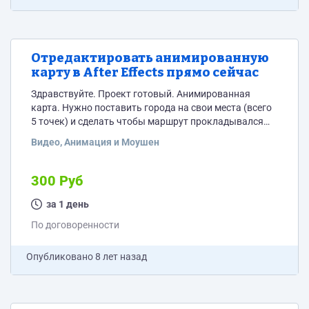
Отредактировать анимированную
карту в After Effects прямо сейчас
Здравствуйте. Проект готовый. Анимированная
карта. Нужно поставить города на свои места (всего
5 точек) и сделать чтобы маршрут прокладывался
ровно из точки в точку. Знающему человеку работы
Видео, Анимация и Моушен
на 20 минут. Нужно сделать сейчас. Пишите в вк
https://vk.com/sunmax либо в скайп - Subatronic
300 Руб
за 1 день
По договоренности
Опубликовано
8 лет назад