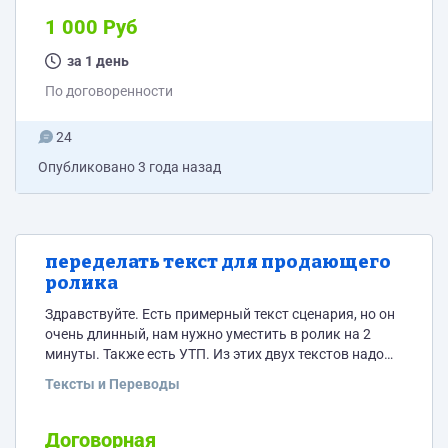
1 000 Руб
за 1 день
По договоренности
24
Опубликовано
3 года назад
переделать текст для продающего
ролика
Здравствуйте. Есть примерный текст сценария, но он
очень длинный, нам нужно уместить в ролик на 2
минуты. Также есть УТП. Из этих двух текстов надо
составить 1 текст сценария для озвучки диктора,
Тексты и Переводы
чтобы по нему снять ролик. Пишите цену и сроки.
Текст прикрепил файлами сюда. (Сценарий и УТП)
Договорная