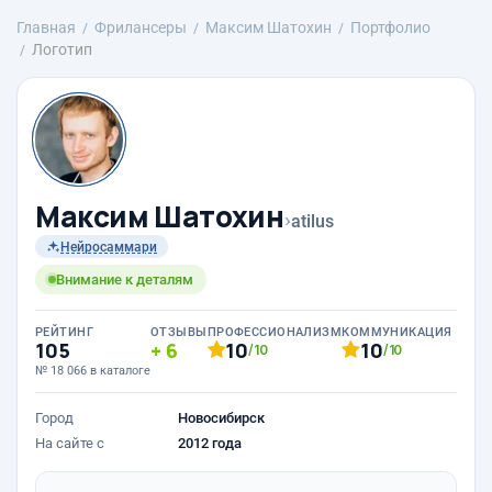
Главная
Фрилансеры
Максим Шатохин
Портфолио
Логотип
Максим Шатохин
›
atilus
Нейросаммари
Внимание к деталям
РЕЙТИНГ
ОТЗЫВЫ
ПРОФЕССИОНАЛИЗМ
КОММУНИКАЦИЯ
105
6
10
10
/10
/10
№ 18 066 в каталоге
Город
Новосибирск
На сайте с
2012 года