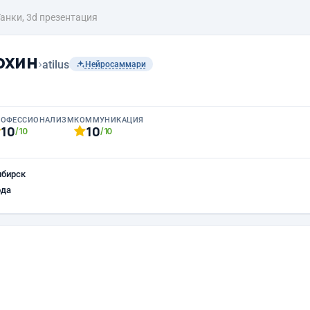
Танки, 3d презентация
охин
›
atilus
Нейросаммари
РОФЕССИОНАЛИЗМ
КОММУНИКАЦИЯ
10
10
/10
/10
ибирск
ода