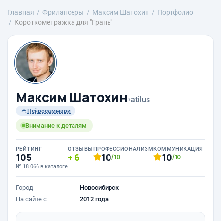
Главная
Фрилансеры
Максим Шатохин
Портфолио
Короткометражка для "Грань"
Максим Шатохин
›
atilus
Нейросаммари
Внимание к деталям
РЕЙТИНГ
ОТЗЫВЫ
ПРОФЕССИОНАЛИЗМ
КОММУНИКАЦИЯ
105
6
10
10
/10
/10
№ 18 066 в каталоге
Город
Новосибирск
На сайте с
2012 года