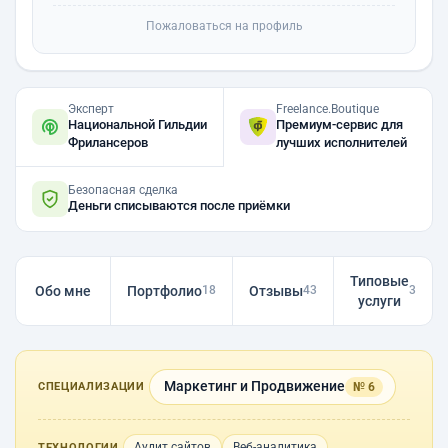
Пожаловаться на профиль
Эксперт
Freelance.Boutique
Национальной Гильдии
Премиум-сервис для
Фрилансеров
лучших исполнителей
Безопасная сделка
Деньги списываются после приёмки
Типовые
Обо мне
Портфолио
Отзывы
18
43
3
услуги
Маркетинг и Продвижение
№ 6
СПЕЦИАЛИЗАЦИИ
Аудит сайтов
Веб-аналитика
ТЕХНОЛОГИИ