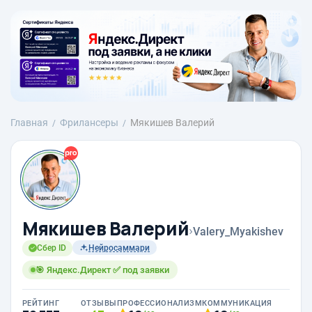
Главная
Фрилансеры
Мякишев Валерий
Мякишев Валерий
›
Valery_Myakishev
Сбер ID
Нейросаммари
🎯 Яндекс.Директ ✅ под заявки
РЕЙТИНГ
ОТЗЫВЫ
ПРОФЕССИОНАЛИЗМ
КОММУНИКАЦИЯ