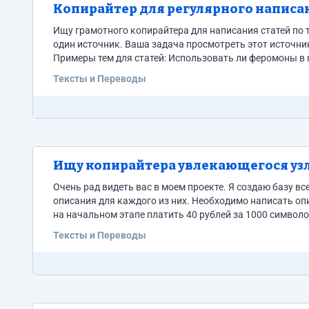
Копирайтер для регулярного написани
Ищу грамотного копирайтера для написания статей по тематике выживание, р
один источник. Ваша задача просмотреть этот источник и несколько похожих, а затем нап
Примеры тем для статей: Использовать ли феромоны в прикормке? Что будет если я поймаю осетра, а меня поймает рыбнадзор?
Как разжечь костер одной спичкой? Везде ли можно ход
Тексты и Переводы
Ищу копирайтера увлекающегося уз
Очень рад видеть вас в моем проекте. Я создаю базу всех существующих узлов и хочу создать ресурс на котором будут лучшие
описания для каждого из них. Необходимо написать описания для 6000 узлов. Мне нужен один качественный текст в день. Я готов
на начальном этапе платить 40 рублей за 1000 символов. В дальней
Тексты и Переводы