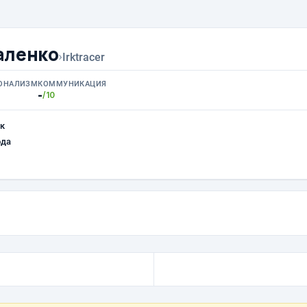
аленко
›
Irktracer
ОНАЛИЗМ
КОММУНИКАЦИЯ
-
/10
к
ода