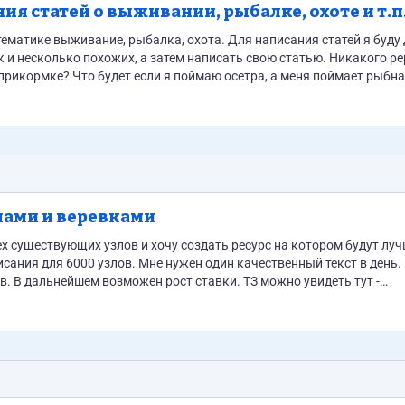
я статей о выживании, рыбалке, охоте и т.п
ыбалка, охота. Для написания статей я буду давать
исать свою статью. Никакого рерайта!
ить на собственной...
лами и веревками
шем возможен рост ставки. ТЗ можно увидеть тут -
https://docs.google.com/document/d/18e3TxZI-_G6_AJh2IZv8iaW5VXKHJxVi14Aw9_Ta3l4/edit?usp=sharing Если гот