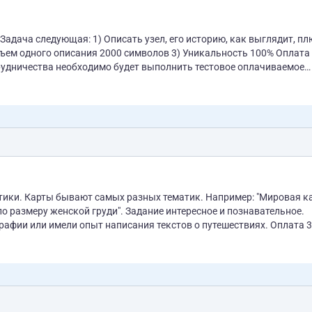
о историю, как выглядит, плюсы и
 одного описания 2000 символов 3) Уникальность 100% Оплата 30
трудничества необходимо будет выполнить тестовое оплачиваемое
кайп irkjuggler1
тики. Карты бывают самых разных тематик. Например: "Мировая к
. Задание интересное и познавательное.
 или имели опыт написания текстов о путешествиях. Оплата 30
рублей за 1000 символов. Вдень нужно выполнять описание для 2ух карт. Объем одного описания в среднем выходит 150