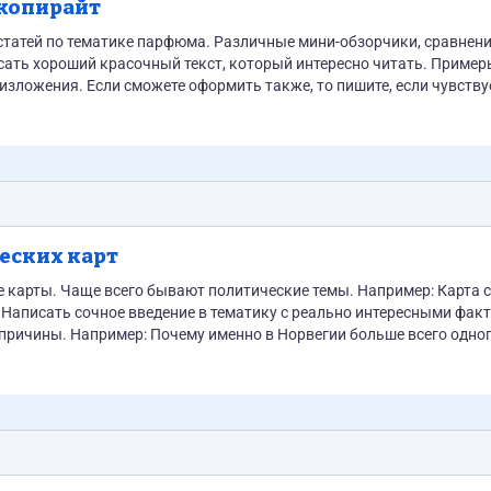
 копирайт
статей по тематике парфюма. Различные мини-обзорчики, сравнения
сать хороший красочный текст, который интересно читать. Пример
изложения. Если сможете оформить также, то пишите, если чувству
не осилите, то поищите другой проект. Примеры тем для статей: Духи с ароматом булочной...
еских карт
 всего бывают политические темы. Например: Карта стран в
 причины. Например: Почему именно в Норвегии больше всего одн