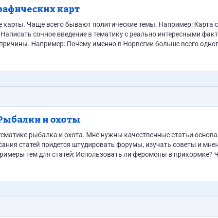
рафических карт
 карты. Чаще всего бывают политические темы. Например: Карта с
 причины. Например: Почему именно в Норвегии больше всего одн
Рыбалки и охоты
 тематике рыбалка и охота. Мне нужны качественные статьи основ
будет если я поймаю осетра, а меня поймает рыбнадзор? Цена за 1000 символов 40...