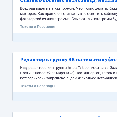
Статьи о богатых детях звезд, мил
Всех рад видеть в этом проекте. Что нужно делать: Каждый день необходимо писать по одной статье о богатеньких детях и
мажорах. Как правило в статье нужно освятить хайпову
фотогарфий из инстаграмма. Ссылки на инстаграмы буду выдавать. К каждой статье нужно придумыв
Например: Наш папа - народный артист, но летать с наро
Тексты и Переводы
Редактор в группу ВК на тематику фи
Ищу редактора для группы https://vk.com/dc.marvel Задачи: 1) Создание уникальных постов в формате картинка и текст на ней. 2)
Постинг новостей из мира DC 3) Постинг артов, гифок и т.д. Контент нужен уникальный, брать контент из други
категорически запрещено. Я дам несколько источников где мо
делать по 15 постов. Оплата в месяц 1700 рублей....
Тексты и Переводы