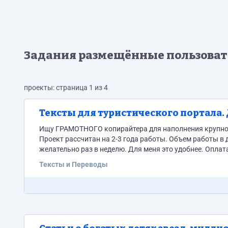
Задания размещённые пользоват
проекты: страница 1 из 4
Тексты для туристического портала. 
Ищу ГРАМОТНОГО копирайтера для наполнения крупного 
Проект рассчитан на 2-3 года работы. Объем работы в день - 5.000 - 10.000 символов. Оплата возможна каждый день, но
желательно раз в неделю. Для меня это удобнее. Оплата: 1)За одну РАЗМЕЩЕННУЮ В АДМИНКЕ новость объемом от 1000 до 
символов я плачу 60 рублей. 2) За одну РАЗМЕЩЕННУЮ 
Тексты и Переводы