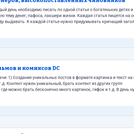
лионеров, высокопоставленных чиновников
ю тему денег, пафоса, лакшери жизни. Каждая статья пишется на 
ать кричащий заголовок.
дом это...
льмов и комиксов DC
х групп
жно брать бесконечно много картинок, гифок и т.д. В день нужно