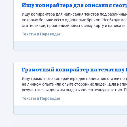
Ищу копирайтера для описания геог
Ищу копирайтера для написания текстов под различные
которых больше всего однополых браков. Необходимо: Написать сочное введение в тематику с реально интересными фактами и
статистикой, проанализировать саму карту и написать
браков. Статьи нужны цепляющие, с юмором. Чтобы их хотелось прочесть снова. Задание интересное и познавательное.
Тексты и Переводы
Желательно...
Грамотный копирайтер на тематику 
Ищу грамотного копирайтера для написания статей по
на личном опыте или опыте сторонних людей. Для написания статей придется штудировать форумы, изучать советы и мнения. В
результате вы должны выдать качественную статью. Примеры тем для статей: Использовать ли феромоны в прикормке? Что
Тексты и Переводы