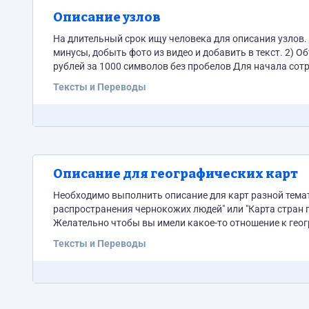
Описание узлов
На длительный срок ищу человека для описания узлов. Задача следующая: 1) Описать узел, ег
минусы, добыть фото из видео и добавить в текст. 2) Объем
рублей за 1000 символов без пробелов Для начала со
описание Если готовы начать - пишите напрямую мне в с
Тексты и Переводы
Описание для географических карт
Необходимо выполнить описание для карт разной тема
распространения чернокожих людей" или "Карта стран по размеру женской груди"
Желательно чтобы вы имели какое-то отношение к географии
Тексты и Переводы