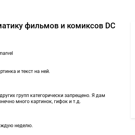
ВК на тематику фильмов и комиксов DC 1800руб. - Задание для ф
тематику фильмов и комиксов DC
marvel
тинка и текст на ней.
 других групп категорически запрещено. Я дам
нечно много картинок, гифок и т.д.
каждую неделю.