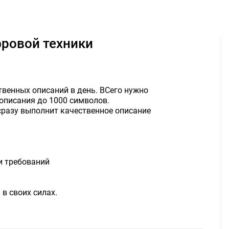
я магазина цифровой техники 300000руб. - Задание для фриланс
фровой техники
твенных описаний в день. ВСего нужно
описания до 1000 символов.
сразу выполнит качественное описание
и требований
 в своих силах.