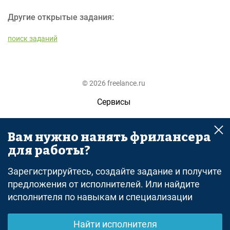
Другие открытые задания:
поиск заданий
© 2026 freelance.ru
Сервисы
Помощь
Вам нужно нанять фрилансера
Поиск
для работы?
Правила
Зарегистрируйтесь, создайте задание и получите
Оферта
предложения от исполнителей. Или найдите
исполнителя по навыкам и специализации
Политика конфиденциальности
Дисклеймер о ЗоЗПП
Найти исполнителя