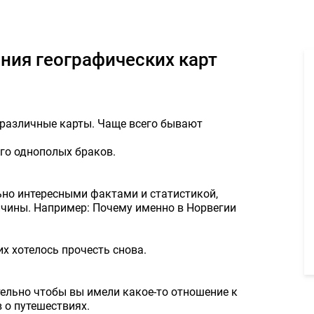
для описания географических карт 100000руб. - Задание для фри
ания географических карт
 различные карты. Чаще всего бывают
его однополых браков.
ьно интересными фактами и статистикой,
ичины. Например: Почему именно в Норвегии
х хотелось прочесть снова.
тельно чтобы вы имели какое-то отношение к
 о путешествиях.