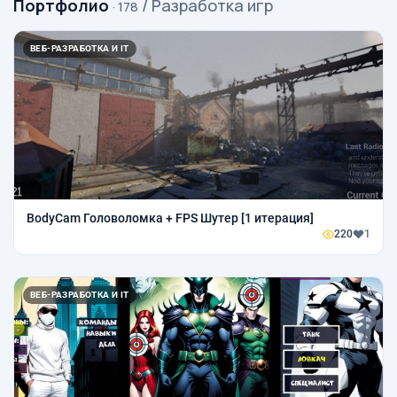
Портфолио
/ Разработка игр
· 178
ВЕБ-РАЗРАБОТКА И IT
BodyCam Головоломка + FPS Шутер [1 итерация]
220
1
ВЕБ-РАЗРАБОТКА И IT