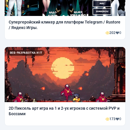
Супергеройский кликер для платформ Telegram / Rustore
/ Яндекс Игры.
202
0
ВЕБ-РАЗРАБОТКА И IT
2D Пиксель арт игра на 1 и 2-ух игроков с системой PVP и
Боссами
173
0