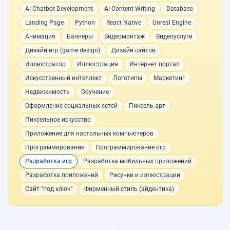
AI Chatbot Development
AI Content Writing
Database
Landing Page
Python
React Native
Unreal Engine
Анимация
Баннеры
Видеомонтаж
Видеоуслуги
Дизайн игр (game design)
Дизайн сайтов
Иллюстратор
Иллюстрация
Интернет портал
Искусственный интеллект
Логотипы
Маркетинг
Недвижимость
Обучение
Оформление социальных сетей
Пиксель-арт
Пиксельное искусство
Приложение для настольных компьютеров
Программирование
Программирование игр
Разработка игр
Разработка мобильных приложений
Разработка приложений
Рисунки и иллюстрации
Сайт "под ключ"
Фирменный стиль (айдентика)