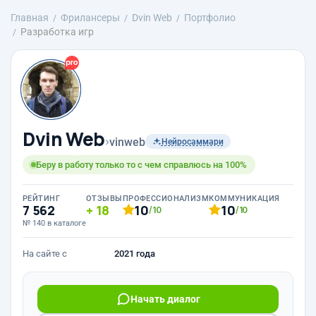
Главная
Фрилансеры
Dvin Web
Портфолио
Разработка игр
Dvin Web
›
vinweb
Нейросаммари
Беру в работу только то с чем справлюсь на 100%
РЕЙТИНГ
ОТЗЫВЫ
ПРОФЕССИОНАЛИЗМ
КОММУНИКАЦИЯ
7 562
18
10
10
/10
/10
№ 140 в каталоге
На сайте с
2021 года
Начать диалог