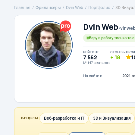
Главная
Фрилансеры
Dvin Web
Портфолио
3D Визуа
Dvin Web
›
vinwe
Беру в работу только то 
РЕЙТИНГ
ОТЗЫВЫ
ПРО
7 562
18
1
№ 147 в каталоге
На сайте с
2021 г
Веб-разработка и IT
3D и Визуализация
РАЗДЕЛЫ