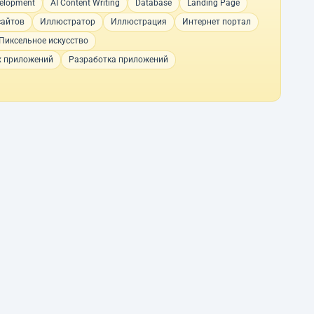
velopment
AI Content Writing
Database
Landing Page
сайтов
Иллюстратор
Иллюстрация
Интернет портал
Пиксельное искусство
х приложений
Разработка приложений