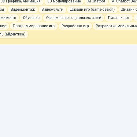
3D Графика/Анимация
3D моделирование
AI Chatbot
AI Chatbot De
ры
Видеомонтаж
Видеоуслуги
Дизайн игр (game design)
Дизайн 
ижимость
Обучение
Оформление социальных сетей
Пиксель-арт
ние
Программирование игр
Разработка игр
Разработка мобильны
ь (айдентика)