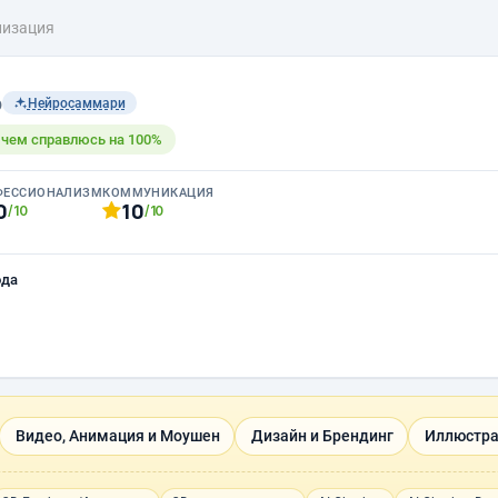
лизация
b
Нейросаммари
с чем справлюсь на 100%
ФЕССИОНАЛИЗМ
КОММУНИКАЦИЯ
0
10
/10
/10
ода
Видео, Анимация и Моушен
Дизайн и Брендинг
Иллюстра