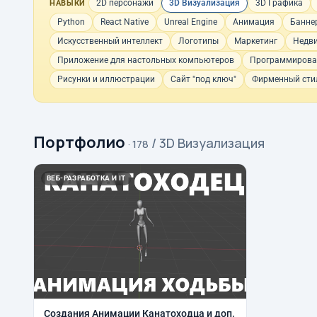
2D персонажи
3D Визуализация
3D Графика
НАВЫКИ
Python
React Native
Unreal Engine
Анимация
Банне
Искусственный интеллект
Логотипы
Маркетинг
Недв
Приложение для настольных компьютеров
Программирова
Рисунки и иллюстрации
Сайт "под ключ"
Фирменный стил
Портфолио
/ 3D Визуализация
· 178
ВЕБ-РАЗРАБОТКА И IT
Создания Анимации Канатоходца и доп.