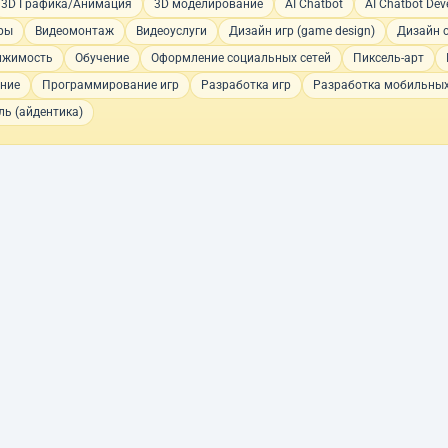
3D Графика/Анимация
3D моделирование
AI Chatbot
AI Chatbot De
ры
Видеомонтаж
Видеоуслуги
Дизайн игр (game design)
Дизайн 
ижимость
Обучение
Оформление социальных сетей
Пиксель-арт
ние
Программирование игр
Разработка игр
Разработка мобильны
ь (айдентика)