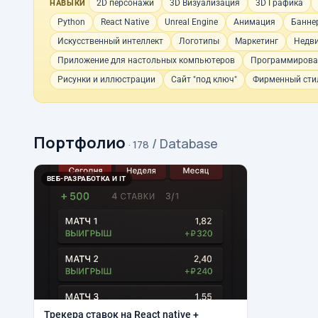
2D персонажи
3D Визуализация
3D Графика
НАВЫКИ
Python
React Native
Unreal Engine
Анимация
Банне
Искусственный интеллект
Логотипы
Маркетинг
Недв
Приложение для настольных компьютеров
Программирова
Рисунки и иллюстрации
Сайт "под ключ"
Фирменный стил
Портфолио
/ Database
· 178
ВЕБ-РАЗРАБОТКА И IT
Трекера ставок на React native +