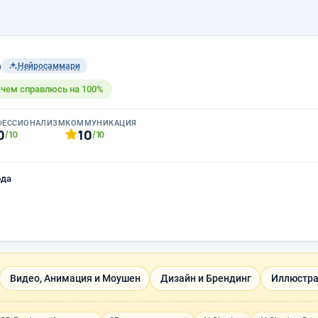
b
Нейросаммари
с чем справлюсь на 100%
ФЕССИОНАЛИЗМ
КОММУНИКАЦИЯ
0
10
/10
/10
ода
Видео, Анимация и Моушен
Дизайн и Брендинг
Иллюстра