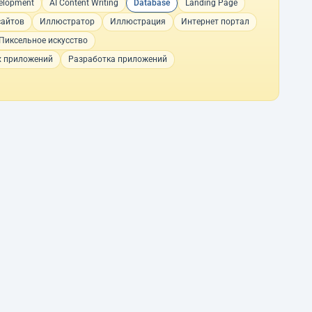
velopment
AI Content Writing
Database
Landing Page
сайтов
Иллюстратор
Иллюстрация
Интернет портал
Пиксельное искусство
х приложений
Разработка приложений