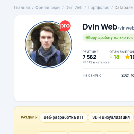
Главная
Фрилансеры
Dvin Web
Портфолио
Database
Dvin Web
›
vinwe
Беру в работу только то 
РЕЙТИНГ
ОТЗЫВЫ
ПРО
7 562
18
1
№ 142 в каталоге
На сайте с
2021 г
Веб-разработка и IT
3D и Визуализация
РАЗДЕЛЫ