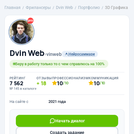
Главная
Фрилансеры
Dvin Web
Портфолио
3D Графика
Dvin Web
›
vinweb
Нейросаммари
Беру в работу только то с чем справлюсь на 100%
РЕЙТИНГ
ОТЗЫВЫ
ПРОФЕССИОНАЛИЗМ
КОММУНИКАЦИЯ
7 562
18
10
10
/10
/10
№ 145 в каталоге
На сайте с
2021 года
Начать диалог
Создать задание