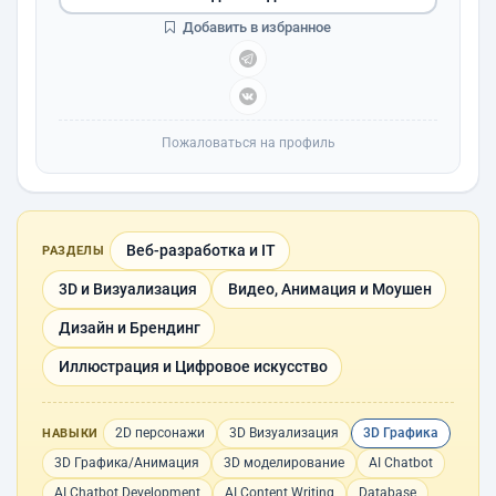
Добавить в избранное
Пожаловаться на профиль
Веб-разработка и IT
РАЗДЕЛЫ
3D и Визуализация
Видео, Анимация и Моушен
Дизайн и Брендинг
Иллюстрация и Цифровое искусство
2D персонажи
3D Визуализация
3D Графика
НАВЫКИ
3D Графика/Анимация
3D моделирование
AI Chatbot
AI Chatbot Development
AI Content Writing
Database