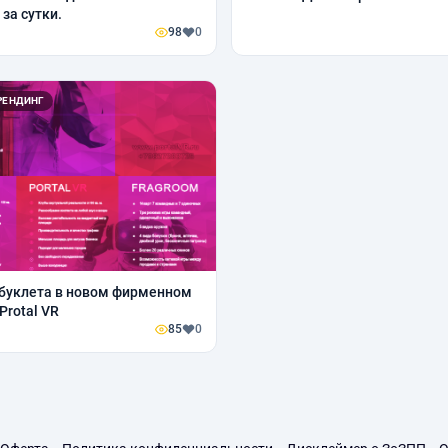
за сутки.
98
0
РЕНДИНГ
буклета в новом фирменном
Protal VR
85
0