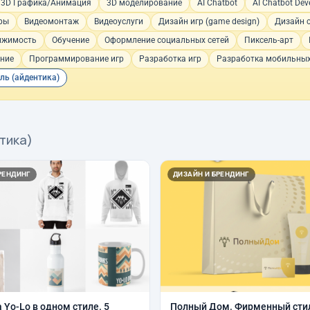
3D Графика/Анимация
3D моделирование
AI Chatbot
AI Chatbot De
ры
Видеомонтаж
Видеоуслуги
Дизайн игр (game design)
Дизайн 
ижимость
Обучение
Оформление социальных сетей
Пиксель-арт
ние
Программирование игр
Разработка игр
Разработка мобильны
ль (айдентика)
тика)
РЕНДИНГ
ДИЗАЙН И БРЕНДИНГ
 Yo-Lo в одном стиле. 5
Полный Дом. Фирменный сти