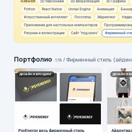
2D персонажи
3D Визуализация
3D Графика
НАВЫКИ
Python
React Native
Unreal Engine
Анимация
Банне
Искусственный интеллект
Логотипы
Маркетинг
Недв
Приложение для настольных компьютеров
Программирова
Рисунки и иллюстрации
Сайт "под ключ"
Фирменный сти
Портфолио
/ Фирменный стиль (айден
· 178
ДИЗАЙН И БРЕНДИНГ
ДИЗАЙН И Б
PsyEnergy весь фирменный стиль
Айдентика