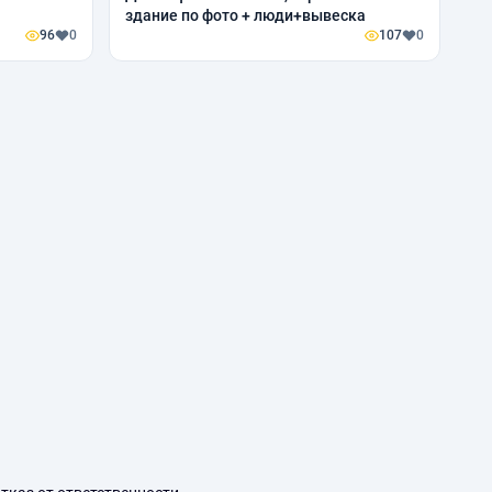
здание по фото + люди+вывеска
96
0
107
0