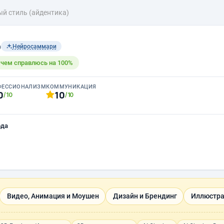
й стиль (айдентика)
b
Нейросаммари
с чем справлюсь на 100%
ФЕССИОНАЛИЗМ
КОММУНИКАЦИЯ
0
10
/10
/10
ода
Видео, Анимация и Моушен
Дизайн и Брендинг
Иллюстра