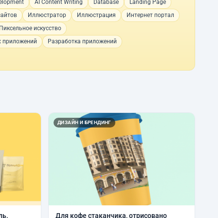
velopment
AI Content Writing
Database
Landing Page
сайтов
Иллюстратор
Иллюстрация
Интернет портал
Пиксельное искусство
х приложений
Разработка приложений
ДИЗАЙН И БРЕНДИНГ
ль.
Для кофе стаканчика, отрисовано