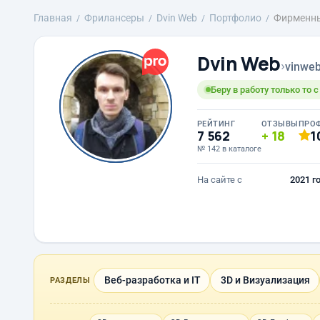
Главная
Фрилансеры
Dvin Web
Портфолио
Фирменны
Dvin Web
›
vinwe
Беру в работу только то 
РЕЙТИНГ
ОТЗЫВЫ
ПРО
7 562
18
1
№ 142 в каталоге
На сайте с
2021 г
Веб-разработка и IT
3D и Визуализация
РАЗДЕЛЫ