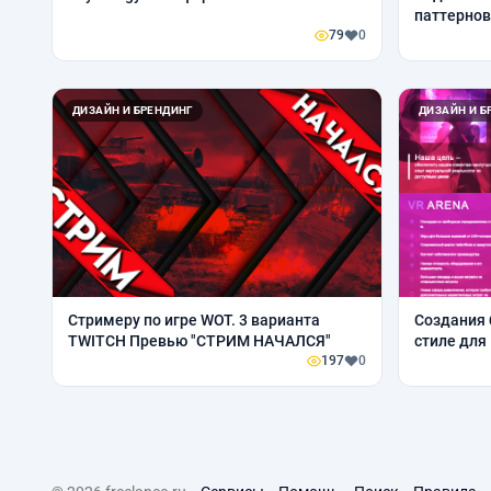
паттернов 
79
0
ДИЗАЙН И БРЕНДИНГ
ДИЗАЙН И Б
Стримеру по игре WOT. 3 варианта
Создания 
TWITCH Превью "СТРИМ НАЧАЛСЯ"
стиле для 
197
0