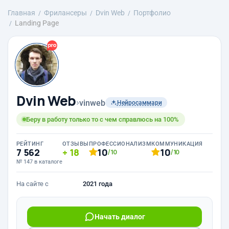
Главная
Фрилансеры
Dvin Web
Портфолио
Landing Page
Dvin Web
›
vinweb
Нейросаммари
Беру в работу только то с чем справлюсь на 100%
РЕЙТИНГ
ОТЗЫВЫ
ПРОФЕССИОНАЛИЗМ
КОММУНИКАЦИЯ
7 562
18
10
10
/10
/10
№ 147 в каталоге
На сайте с
2021 года
Начать диалог