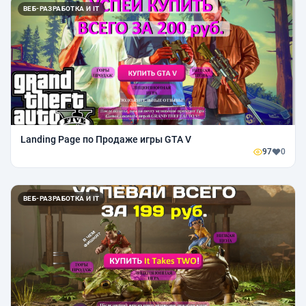
ВЕБ-РАЗРАБОТКА И IT
Landing Page по Продаже игры GTA V
97
0
ВЕБ-РАЗРАБОТКА И IT