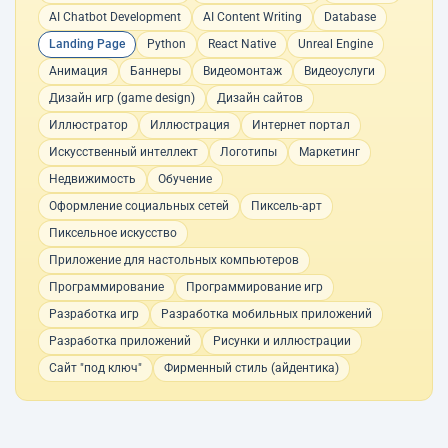
AI Chatbot Development
AI Content Writing
Database
Landing Page
Python
React Native
Unreal Engine
Анимация
Баннеры
Видеомонтаж
Видеоуслуги
Дизайн игр (game design)
Дизайн сайтов
Иллюстратор
Иллюстрация
Интернет портал
Искусственный интеллект
Логотипы
Маркетинг
Недвижимость
Обучение
Оформление социальных сетей
Пиксель-арт
Пиксельное искусство
Приложение для настольных компьютеров
Программирование
Программирование игр
Разработка игр
Разработка мобильных приложений
Разработка приложений
Рисунки и иллюстрации
Сайт "под ключ"
Фирменный стиль (айдентика)