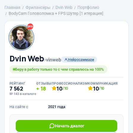
Главная
Фрилансеры
Dvin Web
Портфолио
BodyCam Головоломка + FPS Шутер [1 итерация]
Dvin Web
›
vinweb
Нейросаммари
Беру в работу только то с чем справлюсь на 100%
РЕЙТИНГ
ОТЗЫВЫ
ПРОФЕССИОНАЛИЗМ
КОММУНИКАЦИЯ
7 562
18
10
10
/10
/10
№ 143 в каталоге
На сайте с
2021 года
Начать диалог