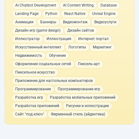
AI Chatbot Development
AI Content Writing
Database
Landing Page
Python
React Native
Unreal Engine
Анимация
Баннеры
Видеомонтаж
Видеоуслуги
Дизайн игр (game design)
Дизайн сайтов
Иллюстратор
Иллюстрация
Интернет портал
Искусственный интеллект
Логотипы
Маркетинг
Недвижимость
Обучение
Оформление социальных сетей
Пиксель-арт
Пиксельное искусство
Приложение для настольных компьютеров
Программирование
Программирование игр
Разработка игр
Разработка мобильных приложений
Разработка приложений
Рисунки и иллюстрации
Сайт "под ключ"
Фирменный стиль (айдентика)