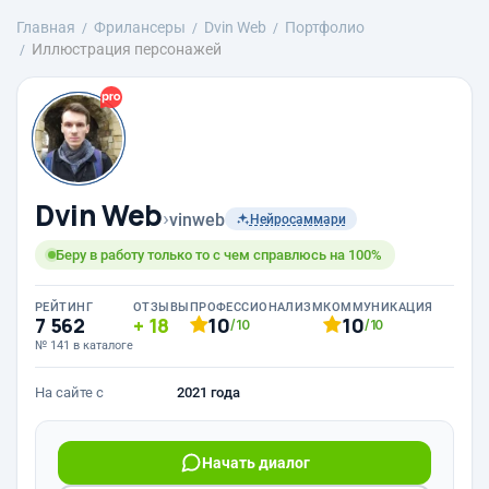
Главная
Фрилансеры
Dvin Web
Портфолио
Иллюстрация персонажей
Dvin Web
›
vinweb
Нейросаммари
Беру в работу только то с чем справлюсь на 100%
РЕЙТИНГ
ОТЗЫВЫ
ПРОФЕССИОНАЛИЗМ
КОММУНИКАЦИЯ
7 562
18
10
10
/10
/10
№ 141 в каталоге
На сайте с
2021 года
Начать диалог