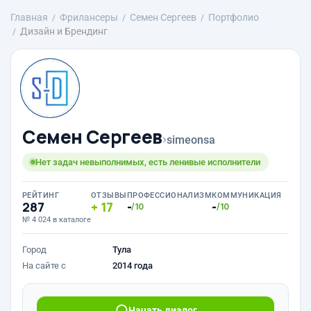
Главная
Фрилансеры
Семен Сергеев
Портфолио
Дизайн и Брендинг
Семен Сергеев
›
simeonsa
Нет задач невыполнимых, есть ленивые исполнители
РЕЙТИНГ
ОТЗЫВЫ
ПРОФЕССИОНАЛИЗМ
КОММУНИКАЦИЯ
287
17
-
-
/10
/10
№ 4 024 в каталоге
Город
Тула
На сайте с
2014 года
Начать диалог