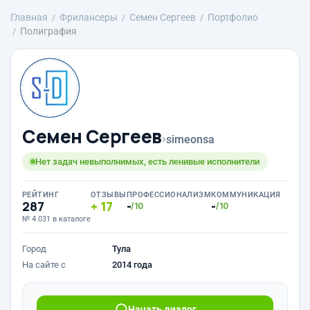
Главная
Фрилансеры
Семен Сергеев
Портфолио
Полиграфия
Семен Сергеев
›
simeonsa
Нет задач невыполнимых, есть ленивые исполнители
РЕЙТИНГ
ОТЗЫВЫ
ПРОФЕССИОНАЛИЗМ
КОММУНИКАЦИЯ
287
17
-
-
/10
/10
№ 4 031 в каталоге
Город
Тула
На сайте с
2014 года
Начать диалог