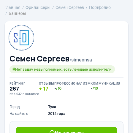
Главная
Фрилансеры
Семен Сергеев
Портфолио
Баннеры
Семен Сергеев
›
simeonsa
Нет задач невыполнимых, есть ленивые исполнители
РЕЙТИНГ
ОТЗЫВЫ
ПРОФЕССИОНАЛИЗМ
КОММУНИКАЦИЯ
287
17
-
-
/10
/10
№ 4 032 в каталоге
Город
Тула
На сайте с
2014 года
Начать диалог