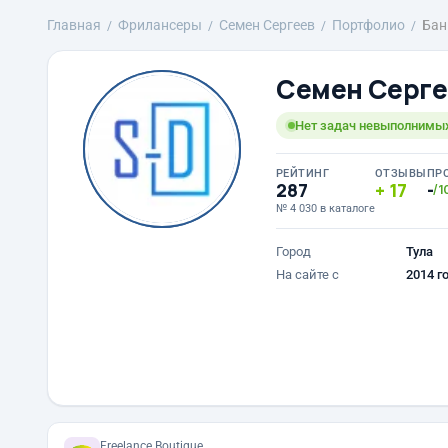
Главная
Фрилансеры
Семен Сергеев
Портфолио
Бан
Семен Серге
Нет задач невыполнимых
РЕЙТИНГ
ОТЗЫВЫ
ПР
287
17
-
/1
№ 4 030 в каталоге
Город
Тула
На сайте с
2014 г
Freelance.Boutique