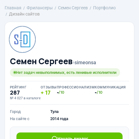
Главная
Фрилансеры
Семен Сергеев
Портфолио
Дизайн сайтов
Семен Сергеев
›
simeonsa
Нет задач невыполнимых, есть ленивые исполнители
РЕЙТИНГ
ОТЗЫВЫ
ПРОФЕССИОНАЛИЗМ
КОММУНИКАЦИЯ
287
17
-
-
/10
/10
№ 4 027 в каталоге
Город
Тула
На сайте с
2014 года
Начать диалог