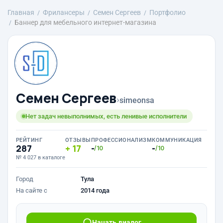
Главная
Фрилансеры
Семен Сергеев
Портфолио
Баннер для мебельного интернет-магазина
Семен Сергеев
›
simeonsa
Нет задач невыполнимых, есть ленивые исполнители
РЕЙТИНГ
ОТЗЫВЫ
ПРОФЕССИОНАЛИЗМ
КОММУНИКАЦИЯ
287
17
-
-
/10
/10
№ 4 027 в каталоге
Город
Тула
На сайте с
2014 года
Начать диалог