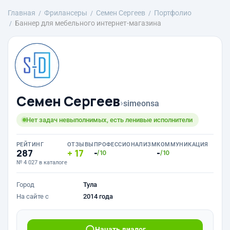
Главная
Фрилансеры
Семен Сергеев
Портфолио
Баннер для мебельного интернет-магазина
Семен Сергеев
›
simeonsa
Нет задач невыполнимых, есть ленивые исполнители
РЕЙТИНГ
ОТЗЫВЫ
ПРОФЕССИОНАЛИЗМ
КОММУНИКАЦИЯ
287
17
-
-
/10
/10
№ 4 027 в каталоге
Город
Тула
На сайте с
2014 года
Начать диалог