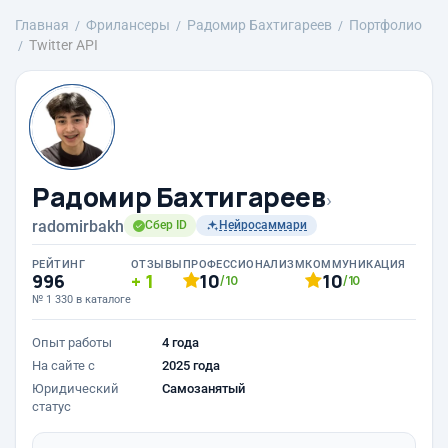
Главная
Фрилансеры
Радомир Бахтигареев
Портфолио
Twitter API
Радомир Бахтигареев
›
radomirbakh
Сбер ID
Нейросаммари
РЕЙТИНГ
ОТЗЫВЫ
ПРОФЕССИОНАЛИЗМ
КОММУНИКАЦИЯ
996
1
10
10
/10
/10
№ 1 330 в каталоге
Опыт работы
4 года
На сайте с
2025 года
Юридический
Самозанятый
статус