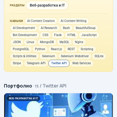
Веб-разработка и IT
РАЗДЕЛЫ
AI Content Creation
AI Content Writing
НАВЫКИ
AI Development
AI Research
Bash
BeautifulSoup
Bot Development
CSS
Flask
HTML
JavaScript
JSON
Linux
MongoDB
MySQL
Nginx
PostgreSQL
Python
React.js
REST
Scripting
Scripts & Utilities
Selenium
Selenium Webdriver
SQLite
Stripe
Telegram API
Twitter API
Web Services
Портфолио
/ Twitter API
· 15
ВЕБ-РАЗРАБОТКА И IT