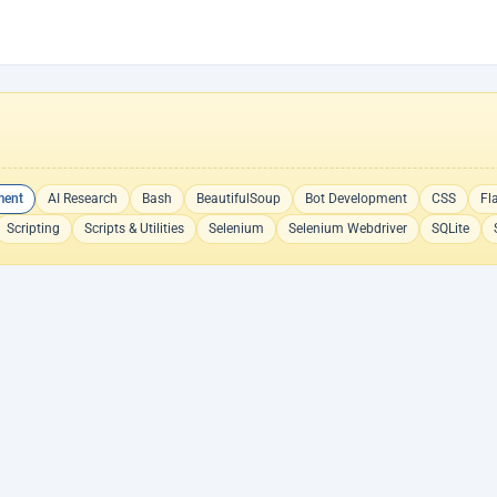
ment
AI Research
Bash
BeautifulSoup
Bot Development
CSS
Fl
Scripting
Scripts & Utilities
Selenium
Selenium Webdriver
SQLite