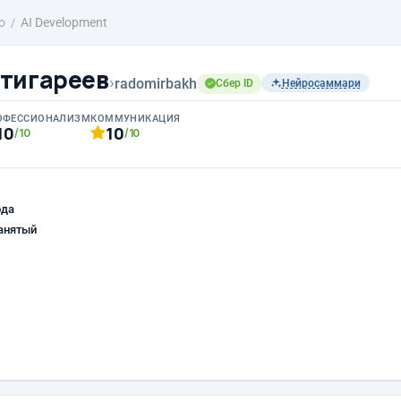
о
AI Development
тигареев
›
radomirbakh
Сбер ID
Нейросаммари
ОФЕССИОНАЛИЗМ
КОММУНИКАЦИЯ
10
10
/10
/10
ода
анятый