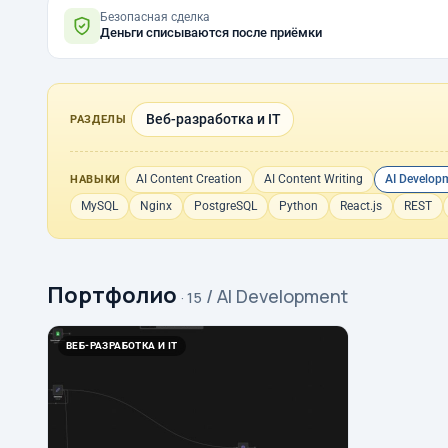
Безопасная сделка
Деньги списываются после приёмки
Веб-разработка и IT
РАЗДЕЛЫ
AI Content Creation
AI Content Writing
AI Develop
НАВЫКИ
MySQL
Nginx
PostgreSQL
Python
React.js
REST
Портфолио
/ AI Development
· 15
ВЕБ-РАЗРАБОТКА И IT