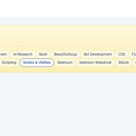
ment
AI Research
Bash
BeautifulSoup
Bot Development
CSS
Fl
Scripting
Scripts & Utilities
Selenium
Selenium Webdriver
SQLite