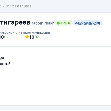
о
Scripts & Utilities
тигареев
›
radomirbakh
Сбер ID
Нейросаммари
ОФЕССИОНАЛИЗМ
КОММУНИКАЦИЯ
10
10
/10
/10
ода
анятый