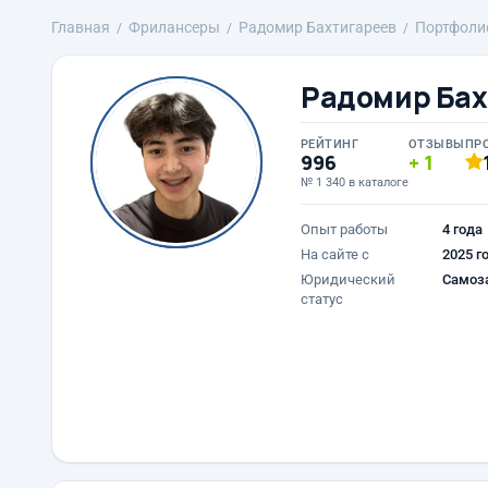
Главная
Фрилансеры
Радомир Бахтигареев
Портфоли
Радомир Бах
РЕЙТИНГ
ОТЗЫВЫ
ПР
996
1
№ 1 340 в каталоге
Опыт работы
4 года
На сайте с
2025 г
Юридический
Самоз
статус