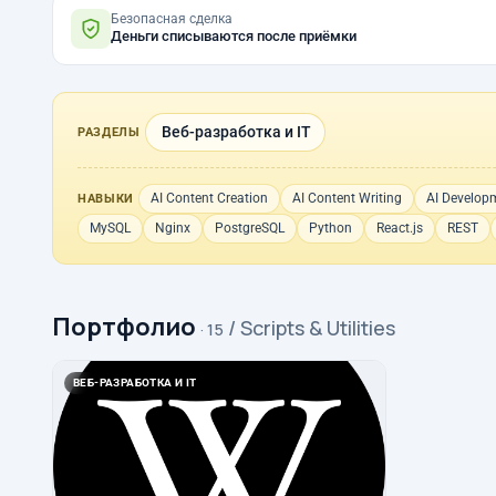
Безопасная сделка
Деньги списываются после приёмки
Веб-разработка и IT
РАЗДЕЛЫ
AI Content Creation
AI Content Writing
AI Develop
НАВЫКИ
MySQL
Nginx
PostgreSQL
Python
React.js
REST
Портфолио
/ Scripts & Utilities
· 15
ВЕБ-РАЗРАБОТКА И IT