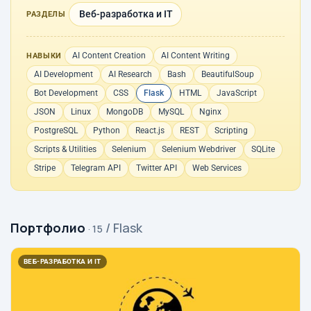
Веб-разработка и IT
РАЗДЕЛЫ
AI Content Creation
AI Content Writing
НАВЫКИ
AI Development
AI Research
Bash
BeautifulSoup
Bot Development
CSS
Flask
HTML
JavaScript
JSON
Linux
MongoDB
MySQL
Nginx
PostgreSQL
Python
React.js
REST
Scripting
Scripts & Utilities
Selenium
Selenium Webdriver
SQLite
Stripe
Telegram API
Twitter API
Web Services
Портфолио
/ Flask
· 15
ВЕБ-РАЗРАБОТКА И IT