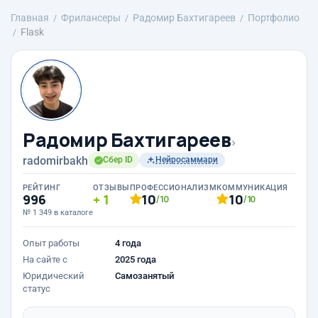
Главная
Фрилансеры
Радомир Бахтигареев
Портфолио
Flask
Радомир Бахтигареев
›
radomirbakh
Сбер ID
Нейросаммари
РЕЙТИНГ
ОТЗЫВЫ
ПРОФЕССИОНАЛИЗМ
КОММУНИКАЦИЯ
996
1
10
10
/10
/10
№ 1 349 в каталоге
Опыт работы
4 года
На сайте с
2025 года
Юридический
Самозанятый
статус