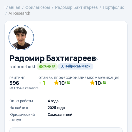
Главная
Фрилансеры
Радомир Бахтигареев
Портфолио
AI Research
Радомир Бахтигареев
›
radomirbakh
Сбер ID
Нейросаммари
РЕЙТИНГ
ОТЗЫВЫ
ПРОФЕССИОНАЛИЗМ
КОММУНИКАЦИЯ
996
1
10
10
/10
/10
№ 1 354 в каталоге
Опыт работы
4 года
На сайте с
2025 года
Юридический
Самозанятый
статус