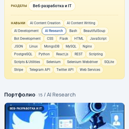
Веб-разработка и IT
РАЗДЕЛЫ
AI Content Creation
AI Content Writing
НАВЫКИ
AI Development
AI Research
Bash
BeautifulSoup
Bot Development
CSS
Flask
HTML
JavaScript
JSON
Linux
MongoDB
MySQL
Nginx
PostgreSQL
Python
React.js
REST
Scripting
Scripts & Utilities
Selenium
Selenium Webdriver
SQLite
Stripe
Telegram API
Twitter API
Web Services
Портфолио
/ AI Research
· 15
ВЕБ-РАЗРАБОТКА И IT