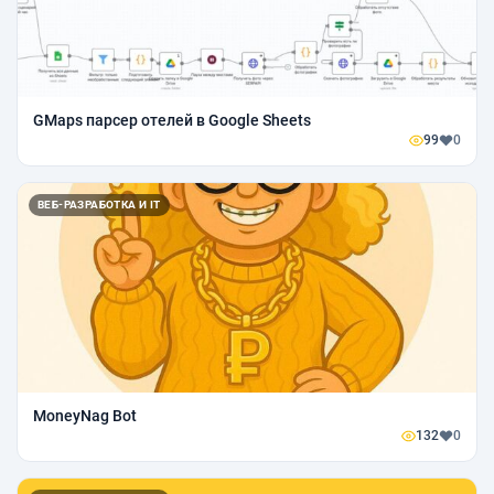
GMaps парсер отелей в Google Sheets
99
0
ВЕБ-РАЗРАБОТКА И IT
MoneyNag Bot
132
0