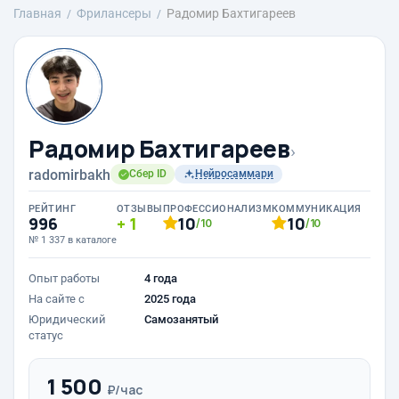
Главная
Фрилансеры
Радомир Бахтигареев
Радомир Бахтигареев
›
radomirbakh
Сбер ID
Нейросаммари
РЕЙТИНГ
ОТЗЫВЫ
ПРОФЕССИОНАЛИЗМ
КОММУНИКАЦИЯ
996
1
10
10
/10
/10
№ 1 337 в каталоге
Опыт работы
4 года
На сайте с
2025 года
Юридический
Самозанятый
статус
1 500
₽/час