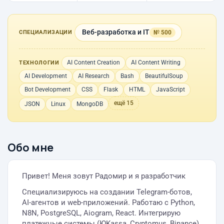
Веб-разработка и IT
№ 500
СПЕЦИАЛИЗАЦИИ
AI Content Creation
AI Content Writing
ТЕХНОЛОГИИ
AI Development
AI Research
Bash
BeautifulSoup
Bot Development
CSS
Flask
HTML
JavaScript
ещё 15
JSON
Linux
MongoDB
Обо мне
Привет! Меня зовут Радомир и я разработчик
Специализируюсь на создании Telegram-ботов,
AI-агентов и web-приложений. Работаю с Python,
N8N, PostgreSQL, Aiogram, React. Интегрирую
платежные системы (ЮKassa, Cryptomus, Binance)