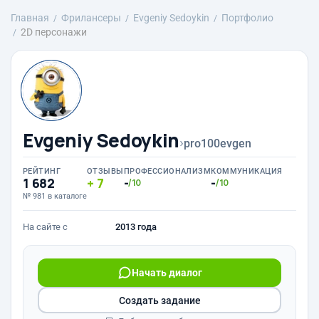
Главная
Фрилансеры
Evgeniy Sedoykin
Портфолио
2D персонажи
Evgeniy Sedoykin
›
pro100evgen
РЕЙТИНГ
ОТЗЫВЫ
ПРОФЕССИОНАЛИЗМ
КОММУНИКАЦИЯ
1 682
7
-
-
/10
/10
№ 981 в каталоге
На сайте с
2013 года
Начать диалог
Создать задание