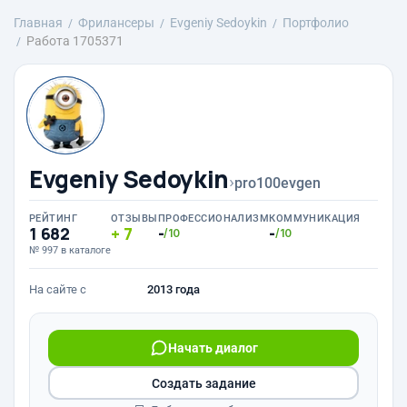
Главная
Фрилансеры
Evgeniy Sedoykin
Портфолио
Работа 1705371
Evgeniy Sedoykin
›
pro100evgen
РЕЙТИНГ
ОТЗЫВЫ
ПРОФЕССИОНАЛИЗМ
КОММУНИКАЦИЯ
1 682
7
-
-
/10
/10
№ 997 в каталоге
На сайте с
2013 года
Начать диалог
Создать задание