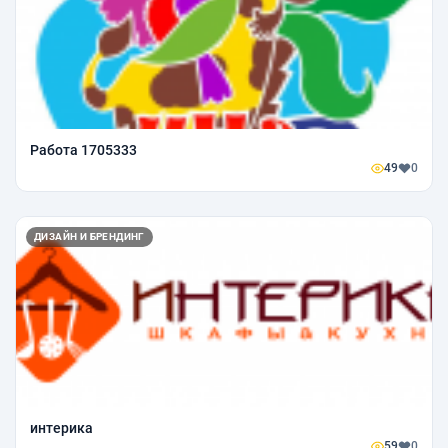
Работа 1705333
49
0
ДИЗАЙН И БРЕНДИНГ
интерика
59
0