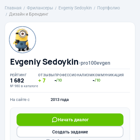
Главная
Фрилансеры
Evgeniy Sedoykin
Портфолио
Дизайн и Брендинг
Evgeniy Sedoykin
›
pro100evgen
РЕЙТИНГ
ОТЗЫВЫ
ПРОФЕССИОНАЛИЗМ
КОММУНИКАЦИЯ
1 682
7
-
-
/10
/10
№ 980 в каталоге
На сайте с
2013 года
Начать диалог
Создать задание