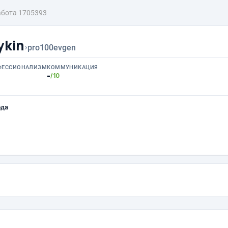
абота 1705393
ykin
›
pro100evgen
ФЕССИОНАЛИЗМ
КОММУНИКАЦИЯ
-
/10
ода