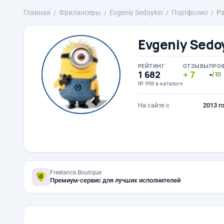
Главная
Фрилансеры
Evgeniy Sedoykin
Портфолио
Р
Evgeniy Sedo
РЕЙТИНГ
ОТЗЫВЫ
ПРО
1 682
7
-
/10
№ 998 в каталоге
На сайте с
2013 г
Freelance.Boutique
Премиум-сервис для лучших исполнителей