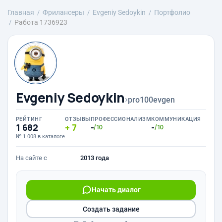
Главная
Фрилансеры
Evgeniy Sedoykin
Портфолио
Работа 1736923
Evgeniy Sedoykin
›
pro100evgen
РЕЙТИНГ
ОТЗЫВЫ
ПРОФЕССИОНАЛИЗМ
КОММУНИКАЦИЯ
1 682
7
-
-
/10
/10
№ 1 008 в каталоге
На сайте с
2013 года
Начать диалог
Создать задание