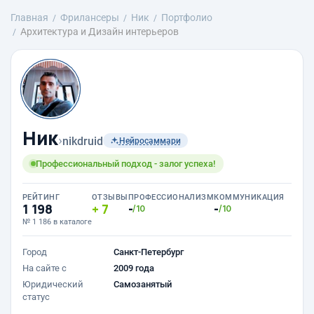
Главная
Фрилансеры
Ник
Портфолио
Архитектура и Дизайн интерьеров
Ник
›
nikdruid
Нейросаммари
Профессиональный подход - залог успеха!
РЕЙТИНГ
ОТЗЫВЫ
ПРОФЕССИОНАЛИЗМ
КОММУНИКАЦИЯ
1 198
7
-
-
/10
/10
№ 1 186 в каталоге
Город
Санкт-Петербург
На сайте с
2009 года
Юридический
Самозанятый
статус