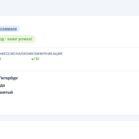
осаммари
 - залог успеха!
ОФЕССИОНАЛИЗМ
КОММУНИКАЦИЯ
-
0
/10
Петербург
ода
анятый