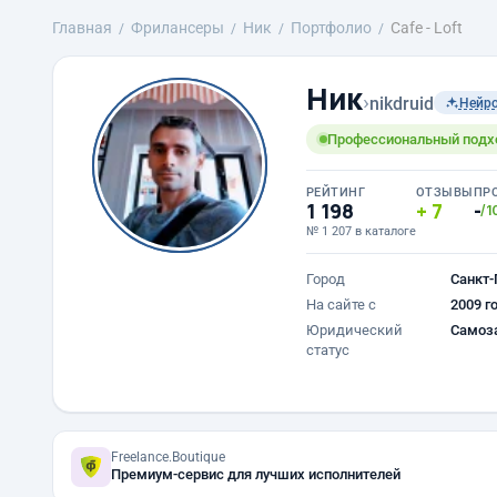
Главная
Фрилансеры
Ник
Портфолио
Cafe - Loft
Ник
›
nikdruid
Нейр
Профессиональный подход
РЕЙТИНГ
ОТЗЫВЫ
ПР
1 198
7
-
/1
№ 1 207 в каталоге
Город
Санкт-
На сайте с
2009 г
Юридический
Самоз
статус
Freelance.Boutique
Премиум-сервис для лучших исполнителей