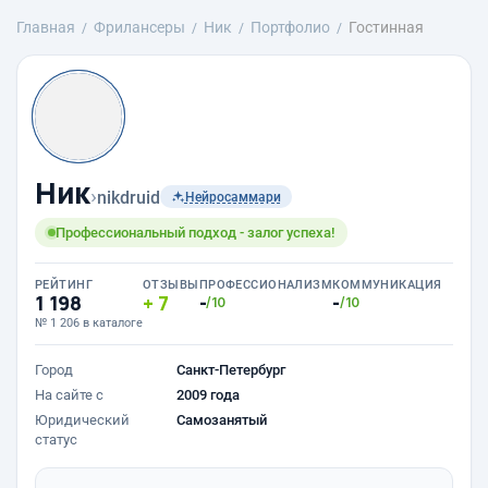
Главная
Фрилансеры
Ник
Портфолио
Гостинная
Ник
›
nikdruid
Нейросаммари
Профессиональный подход - залог успеха!
РЕЙТИНГ
ОТЗЫВЫ
ПРОФЕССИОНАЛИЗМ
КОММУНИКАЦИЯ
1 198
7
-
-
/10
/10
№ 1 206 в каталоге
Город
Санкт-Петербург
На сайте с
2009 года
Юридический
Самозанятый
статус