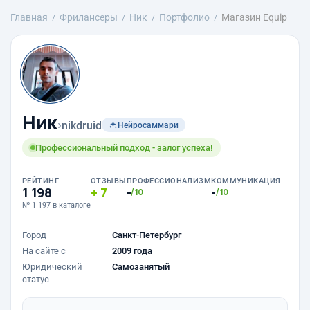
Главная
Фрилансеры
Ник
Портфолио
Магазин Equip
Ник
›
nikdruid
Нейросаммари
Профессиональный подход - залог успеха!
РЕЙТИНГ
ОТЗЫВЫ
ПРОФЕССИОНАЛИЗМ
КОММУНИКАЦИЯ
1 198
7
-
-
/10
/10
№ 1 197 в каталоге
Город
Санкт-Петербург
На сайте с
2009 года
Юридический
Самозанятый
статус