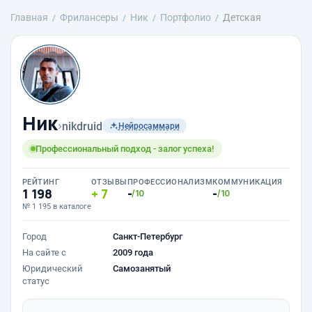
Главная
Фрилансеры
Ник
Портфолио
Детская
Ник
›
nikdruid
Нейросаммари
Профессиональный подход - залог успеха!
РЕЙТИНГ
ОТЗЫВЫ
ПРОФЕССИОНАЛИЗМ
КОММУНИКАЦИЯ
1 198
7
-
-
/10
/10
№ 1 195 в каталоге
Город
Санкт-Петербург
На сайте с
2009 года
Юридический
Самозанятый
статус