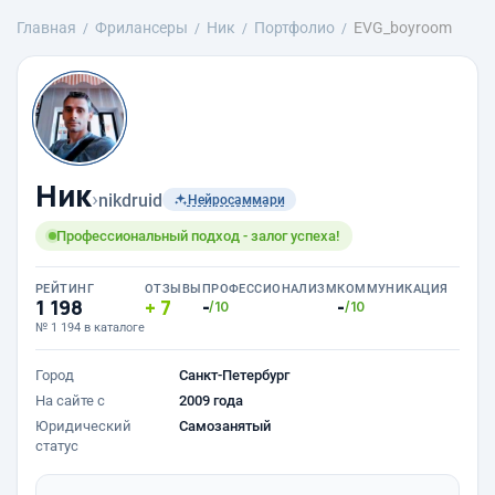
Главная
Фрилансеры
Ник
Портфолио
EVG_boyroom
Ник
›
nikdruid
Нейросаммари
Профессиональный подход - залог успеха!
РЕЙТИНГ
ОТЗЫВЫ
ПРОФЕССИОНАЛИЗМ
КОММУНИКАЦИЯ
1 198
7
-
-
/10
/10
№ 1 194 в каталоге
Город
Санкт-Петербург
На сайте с
2009 года
Юридический
Самозанятый
статус