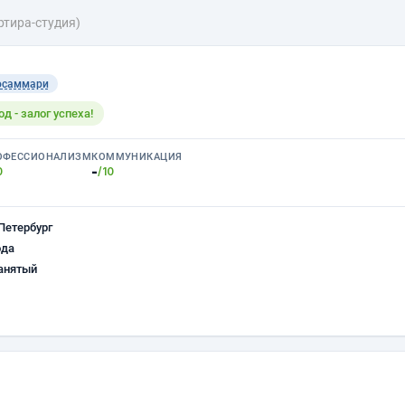
ртира-студия)
осаммари
 - залог успеха!
ОФЕССИОНАЛИЗМ
КОММУНИКАЦИЯ
-
0
/10
Петербург
ода
анятый