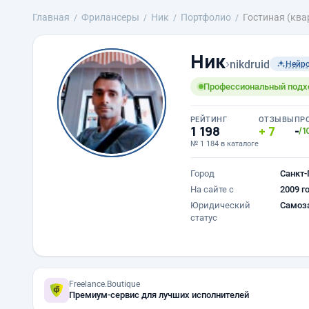
Главная
Фрилансеры
Ник
Портфолио
Гостиная (ква
Ник
›
nikdruid
Нейр
Профессиональный подход
РЕЙТИНГ
ОТЗЫВЫ
ПР
1 198
7
-
/1
№ 1 184 в каталоге
Город
Санкт-
На сайте с
2009 г
Юридический
Самоз
статус
Freelance.Boutique
Премиум-сервис для лучших исполнителей