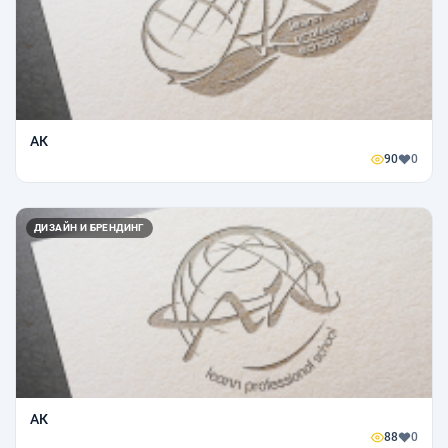
АК
90
0
ДИЗАЙН И БРЕНДИНГ
АК
88
0