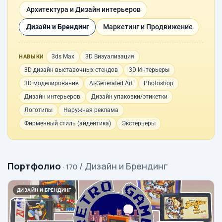
Архитектура и Дизайн интерьеров
Дизайн и Брендинг
Маркетинг и Продвижение
3ds Max
3D Визуализация
НАВЫКИ
3D дизайн выставочных стендов
3D Интерьеры
3D моделирование
AI-Generated Art
Photoshop
Дизайн интерьеров
Дизайн упаковки/этикетки
Логотипы
Наружная реклама
Фирменный стиль (айдентика)
Экстерьеры
Портфолио
/ Дизайн и Брендинг
· 170
ДИЗАЙН И БРЕНДИНГ