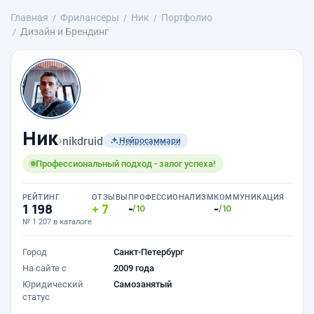
Главная
Фрилансеры
Ник
Портфолио
Дизайн и Брендинг
Ник
›
nikdruid
Нейросаммари
Профессиональный подход - залог успеха!
РЕЙТИНГ
ОТЗЫВЫ
ПРОФЕССИОНАЛИЗМ
КОММУНИКАЦИЯ
1 198
7
-
-
/10
/10
№ 1 207 в каталоге
Город
Санкт-Петербург
На сайте с
2009 года
Юридический
Самозанятый
статус