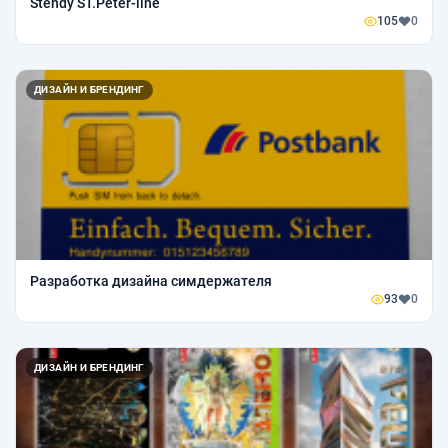
Stendy ST.Peter-line
105
0
ДИЗАЙН И БРЕНДИНГ
Разработка дизайна симдержателя
93
0
ДИЗАЙН И БРЕНДИНГ