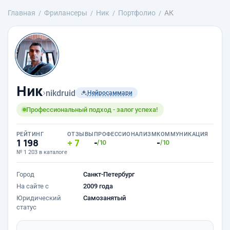
Главная
Фрилансеры
Ник
Портфолио
АК
Ник
›
nikdruid
Нейросаммари
Профессиональный подход - залог успеха!
РЕЙТИНГ
ОТЗЫВЫ
ПРОФЕССИОНАЛИЗМ
КОММУНИКАЦИЯ
1 198
7
-
-
/10
/10
№ 1 203 в каталоге
Город
Санкт-Петербург
На сайте с
2009 года
Юридический
Самозанятый
статус