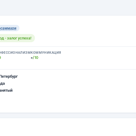
осаммари
 - залог успеха!
ОФЕССИОНАЛИЗМ
КОММУНИКАЦИЯ
-
0
/10
Петербург
ода
анятый