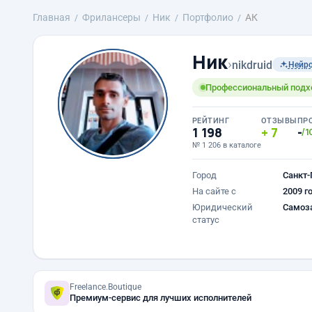
Главная
Фрилансеры
Ник
Портфолио
АК
Ник
›
nikdruid
Нейр
Профессиональный подход
РЕЙТИНГ
ОТЗЫВЫ
ПР
1 198
7
-
/1
№ 1 206 в каталоге
Город
Санкт-
На сайте с
2009 г
Юридический
Самоз
статус
Freelance.Boutique
Премиум-сервис для лучших исполнителей