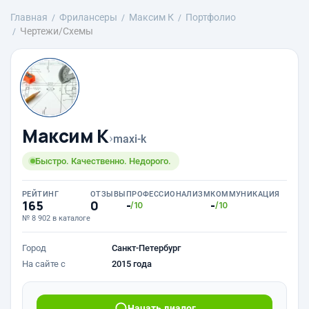
Главная
Фрилансеры
Максим К
Портфолио
Чертежи/Схемы
Максим К
›
maxi-k
Быстро. Качественно. Недорого.
РЕЙТИНГ
ОТЗЫВЫ
ПРОФЕССИОНАЛИЗМ
КОММУНИКАЦИЯ
165
0
-
-
/10
/10
№ 8 902 в каталоге
Город
Санкт-Петербург
На сайте с
2015 года
Начать диалог