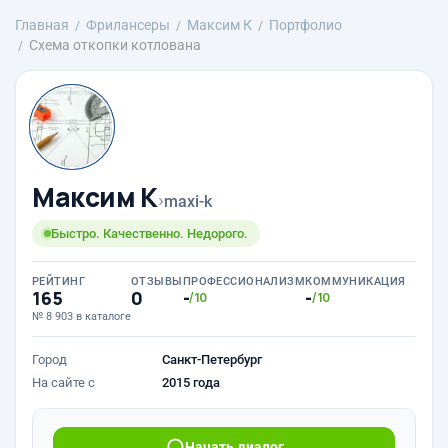
Главная
Фрилансеры
Максим К
Портфолио
Схема откопки котлована
Максим К
›
maxi-k
Быстро. Качественно. Недорого.
РЕЙТИНГ
ОТЗЫВЫ
ПРОФЕССИОНАЛИЗМ
КОММУНИКАЦИЯ
165
0
-
-
/10
/10
№ 8 903 в каталоге
Город
Санкт-Петербург
На сайте с
2015 года
Начать диалог